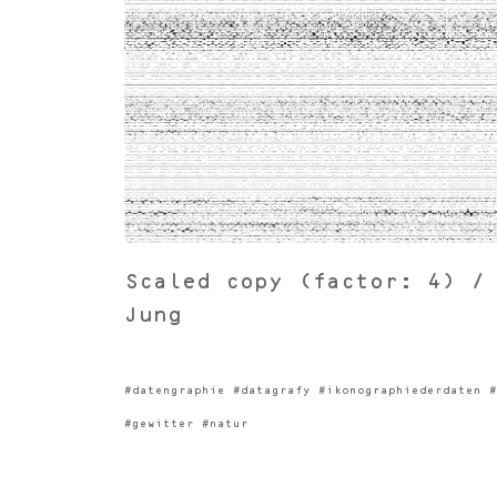
Scaled copy (factor: 4) /
Jung
#datengraphie #datagrafy #ikonographiederdaten #
#gewitter #natur