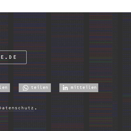
IE.DE
len
teilen
mitteilen
Datenschutz
.