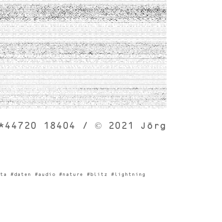
*44720 18404 / © 2021 Jörg
ta #daten #audio #nature #blitz #lightning