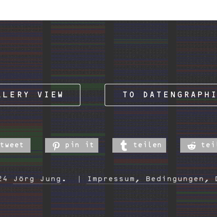
LLERY VIEW
TO DATENGRAPH
tweet
pin it
teilen
tei
024
Jörg Jung
.
Impressum, Bedingungen, 