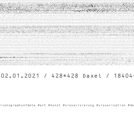
 02.01.2021 / 428*428 Daxel / 18404
iconographyofdata #art #kunst #visualisierung #visualization #da